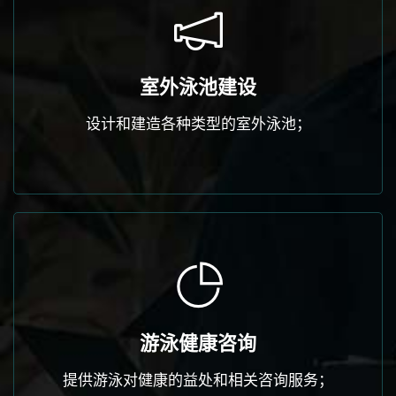
室外泳池建设
设计和建造各种类型的室外泳池；
游泳健康咨询
提供游泳对健康的益处和相关咨询服务；