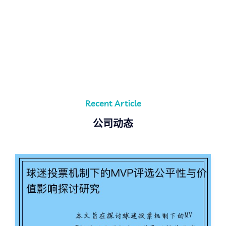
Recent Article
公司动态