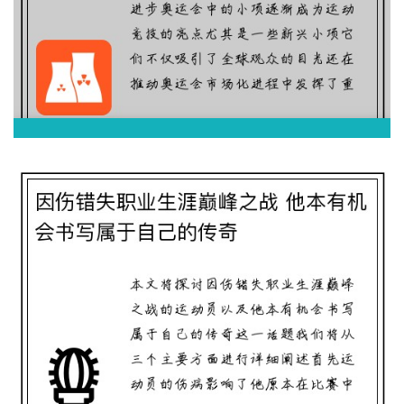
奥运会中新兴小项的观赏性分析与商业化前
景探讨
2026-04-27 11:26:47