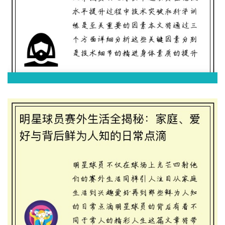
羽毛球女单运动员技术突破与训练要点分析
提升竞技水平的关键因素
2026-05-24 11:08:29