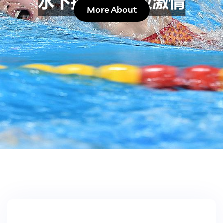
More About