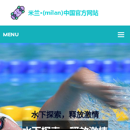
水下探索，释放激情