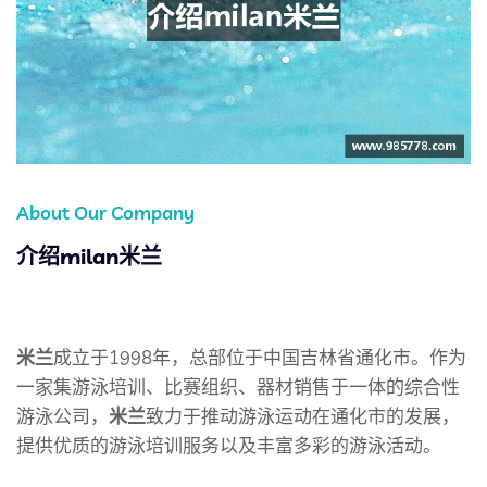
About Our Company
介绍milan米兰
米兰
成立于1998年，总部位于中国吉林省通化市。作为
一家集游泳培训、比赛组织、器材销售于一体的综合性
游泳公司，
米兰
致力于推动游泳运动在通化市的发展，
提供优质的游泳培训服务以及丰富多彩的游泳活动。