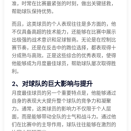
准，时常在比赛最紧张的时刻，做出关键拯救，
帮助球队保持优势。
而且，这类球员的个人表现往往是多方面的，他
不仅具备高超的技术能力，还能够在比赛中展示
出极强的战术意识和足球智商。无论是在控制比
赛节奏，还是在反击中的跑位选择，都表现得十
分成熟与高效。正是这些综合的优秀表现，使得
他能够成为月度最佳球员，帮助球队屡次取得胜
利。
2、对球队的巨大影响与提升
月度最佳球员的另一个重要特点是，他能够通过
自身的表现大大提升整个球队的竞争力和凝聚
力。通常，这类球员的影响力不仅限于个人层
面，而是能够带动全队的士气和战斗力。通过他
们在比赛中的主导作用，球队往往能够在激烈的