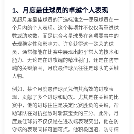
1、月度最佳球员的卓越个人表现
英超月度最佳球员的评选标准之一便是球员在一
个月内的个人表现。这个奖项并不仅仅看重进球
数或助攻数，而是综合考量球员在各项赛事中的
表现稳定性和影响力。许多获得这一殊荣的球
员，通常都能在比赛中展现出超乎常人的技术和
能力。无论是在进攻端的精准射门，还是在防守
端的关键解围，月度最佳球员往往是球队的关键
人物。
例如，某个月度最佳球员凭借其高效的进攻表
现，贡献了多个进球和助攻。尤其是在关键的比
赛中，他的进球往往是决定比赛胜负的关键，帮
助球队在对抗强敌时斩获宝贵的三分。此外，月
度最佳球员不仅仅是在进攻端表现突出，他在防
守端的表现同样可圈可点。他积极回追、防守精