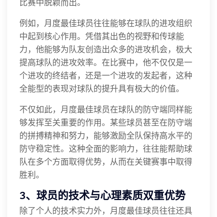
比赛中脱颖而出。
例如，月度最佳球员往往能够在球队的进攻组织
中起到核心作用。凭借其出色的视野和传球能
力，他能够为队友创造出众多的进攻机会，极大
提高球队的进攻效率。在比赛中，他不仅仅是一
个进攻的终结者，还是一个进攻的发起者，这种
全能型的表现对球队的提升具有极大的价值。
不仅如此，月度最佳球员在球队的防守端同样能
够发挥至关重要的作用。某些球员甚至在防守端
的拼搏精神和努力，能够激励全队保持高水平的
防守稳定性。这种全面的影响力，往往能帮助球
队在多个方面取得优势，从而在关键赛事中取得
胜利。
3、球员的技术与心理素质双重优势
除了个人的技术实力外，月度最佳球员往往还具