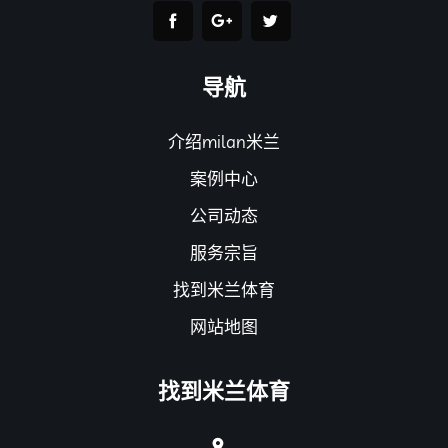
导航
介绍milan米兰
案例中心
公司动态
服务宗旨
找到米兰体育
网站地图
找到米兰体育