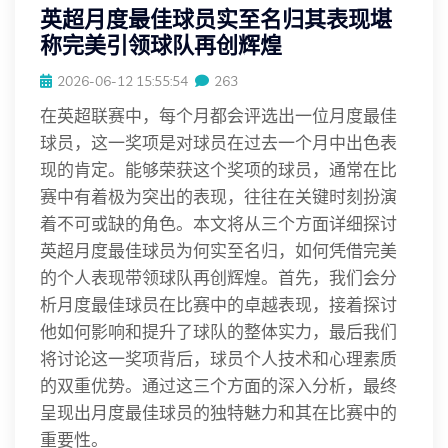
英超月度最佳球员实至名归其表现堪
称完美引领球队再创辉煌
2026-06-12 15:55:54
263
在英超联赛中，每个月都会评选出一位月度最佳
球员，这一奖项是对球员在过去一个月中出色表
现的肯定。能够荣获这个奖项的球员，通常在比
赛中有着极为突出的表现，往往在关键时刻扮演
着不可或缺的角色。本文将从三个方面详细探讨
英超月度最佳球员为何实至名归，如何凭借完美
的个人表现带领球队再创辉煌。首先，我们会分
析月度最佳球员在比赛中的卓越表现，接着探讨
他如何影响和提升了球队的整体实力，最后我们
将讨论这一奖项背后，球员个人技术和心理素质
的双重优势。通过这三个方面的深入分析，最终
呈现出月度最佳球员的独特魅力和其在比赛中的
重要性。