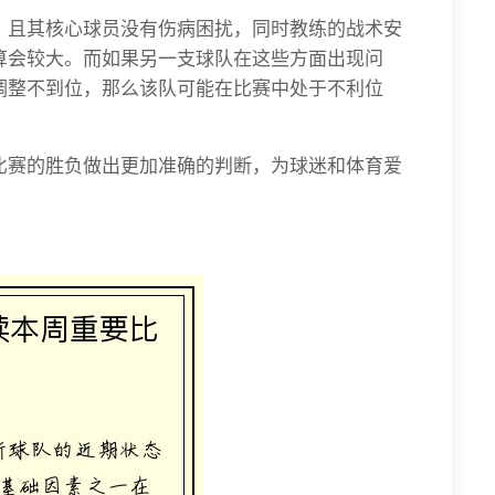
，且其核心球员没有伤病困扰，同时教练的战术安
算会较大。而如果另一支球队在这些方面出现问
调整不到位，那么该队可能在比赛中处于不利位
比赛的胜负做出更加准确的判断，为球迷和体育爱