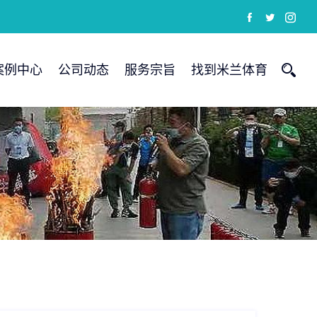
案例中心
公司动态
服务宗旨
找到米兰体育