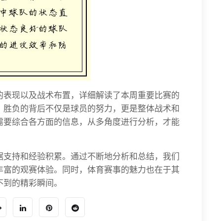
的表现以及战术布置，详细解读了本周重要比赛的
，胜负的背后不仅是球员的努力，更是整体战术和
需要综合各方面的信息，从多角度进行分析，才能
据支持和经验积累。通过不断地分析和总结，我们
丰富的观赛体验。同时，体育赛事的魅力也在于其
不到的精彩瞬间。