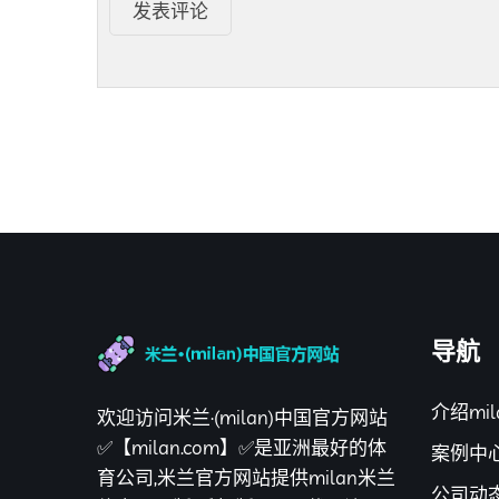
发表评论
导航
介绍mi
欢迎访问米兰·(milan)中国官方网站
✅【milan.com】✅是亚洲最好的体
案例中
育公司,米兰官方网站提供milan米兰
公司动