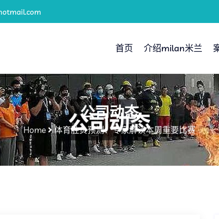
otmail.com
首页
介绍milan米兰
公司动态
Home
体育胜负预测：专家解读本周重要比赛